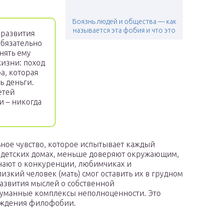
Боязнь людей и общества — как
называется эта фобия и что это
развития
обязательно
нять ему
жизни: поход
а, которая
ь деньги.
етей
и – никогда
ьное чувство, которое испытывает каждый
и детских домах, меньше доверяют окружающим,
а знают о конкуренции, любимчиках и
изкий человек (мать) смог оставить их в грудном
развития мыслей о собственной
думанные комплексы неполноценности. Это
ождения филофобии.