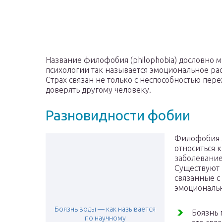
Название филофобия (philophobia) дословно мо
психологии так называется эмоциональное рас
Страх связан не только с неспособностью пере
доверять другому человеку.
Разновидности фобии
Филофобия э
относиться 
заболевание
Существуют 
связанные с
эмоциональн
Боязнь воды — как называется
Боязнь 
по научному