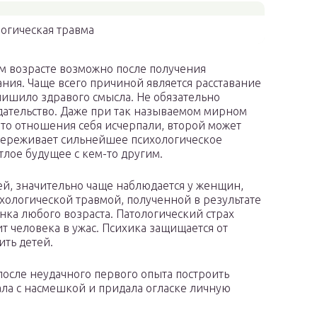
логическая травма
ом возрасте возможно после получения
ния. Чаще всего причиной является расставание
лишило здравого смысла. Не обязательно
дательство. Даже при так называемом мирном
что отношения себя исчерпали, второй может
н переживает сильнейшее психологическое
тлое будущее с кем-то другим.
й, значительно чаще наблюдается у женщин,
сихологической травмой, полученной в результате
ка любого возраста. Патологический страх
 человека в ужас. Психика защищается от
ить детей.
после неудачного первого опыта построить
ала с насмешкой и придала огласке личную