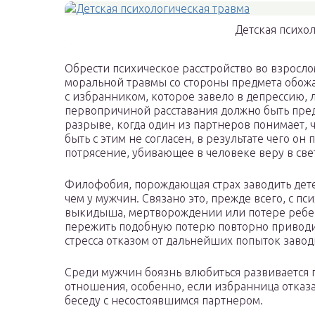
Детская психо
Обрести психическое расстройство во взросл
моральной травмы со стороны предмета обожа
с избранником, которое завело в депрессию, 
первопричиной расставания должно быть пре
разрыве, когда один из партнеров понимает, 
быть с этим не согласен, в результате чего о
потрясение, убивающее в человеке веру в све
Филофобия, порождающая страх заводить дете
чем у мужчин. Связано это, прежде всего, с п
выкидыша, мертворождении или потере ребен
пережить подобную потерю повторно приводит
стресса отказом от дальнейших попыток завод
Среди мужчин боязнь влюбиться развивается 
отношения, особенно, если избранница отказ
беседу с несостоявшимся партнером.