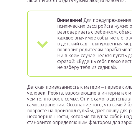
любят и хотят отдать чужим людям навсегда.
Внимание!
Для предупреждения 
психических расстройств нужно 
разговаривать с ребенком, объяс
каждое значимое событие в его 
в детский сад – вынужденная мер
позволит родителям зарабатыват
Ни в коем случае нельзя пугать д
фразой: «Будешь себя плохо вест
не заберу тебя из садика!».
Детская привязанность к матери – первое сил
человек. Ребята, взрослеющие в интернатах 
чем те, кто рос в семье. Они с самого детств
самосохранении. Осознание того, что самый бл
возрасте на произвол судьбы, дает почву для 
несовершенности, которые тянут за собой на
становится определяющим фактором для зар