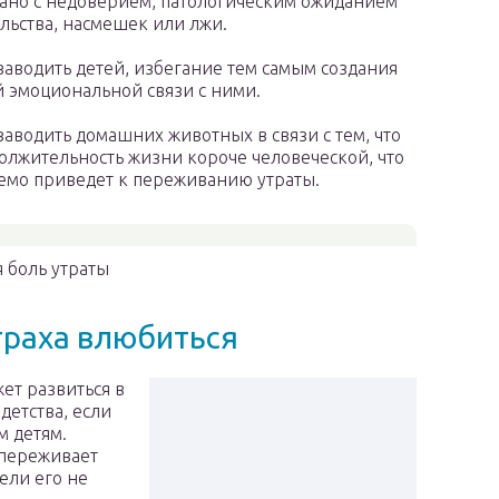
зано с недоверием, патологическим ожиданием
льства, насмешек или лжи.
заводить детей, избегание тем самым создания
 эмоциональной связи с ними.
заводить домашних животных в связи с тем, что
олжительность жизни короче человеческой, что
мо приведет к переживанию утраты.
 боль утраты
траха влюбиться
ет развиться в
детства, если
м детям.
 переживает
ели его не