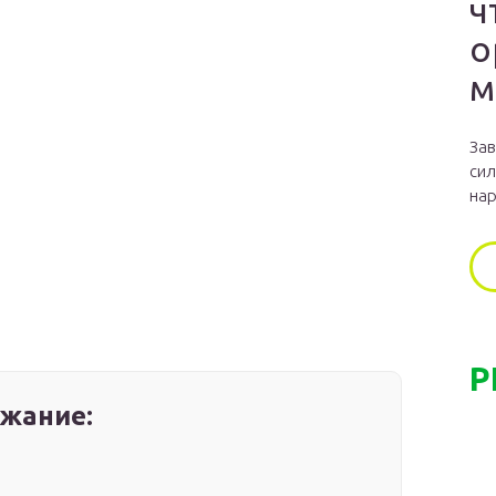
ч
о
м
Зав
сил
нар
Р
жание: