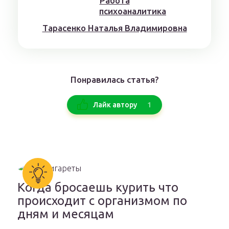
Тaрaсенкo Нaтaлья Влaдимирoвнa
Понравилась статья?
1
Лайк автору
Когда бросаешь курить что
происходит с организмом по
дням и месяцам