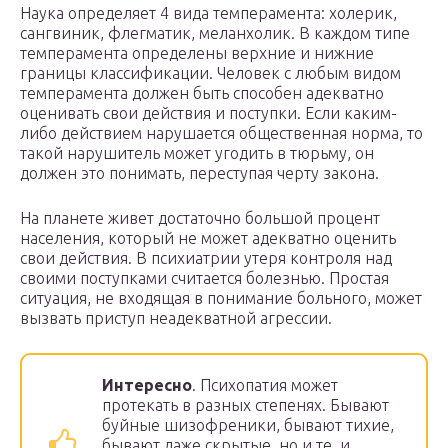
Наука определяет 4 вида темперамента: холерик,
сангвиник, флегматик, меланхолик. В каждом типе
темперамента определены верхние и нижние
границы классификации. Человек с любым видом
темперамента должен быть способен адекватно
оценивать свои действия и поступки. Если каким-
либо действием нарушается общественная норма, то
такой нарушитель может угодить в тюрьму, он
должен это понимать, переступая черту закона.
На планете живет достаточно большой процент
населения, который не может адекватно оценить
свои действия. В психиатрии утеря контроля над
своими поступками считается болезнью. Простая
ситуация, не входящая в понимание больного, может
вызвать приступ неадекватной агрессии.
Интересно
. Психопатия может
протекать в разных степенях. Бывают
буйные шизофреники, бывают тихие,
бывают даже скрытые, но и те, и