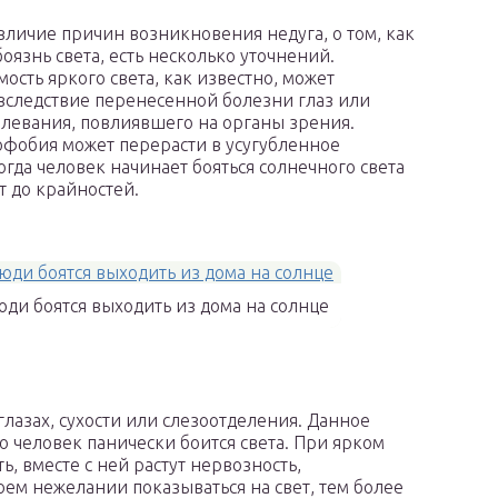
зличие причин возникновения недуга, о том, как
оязнь света, есть несколько уточнений.
ость яркого света, как известно, может
вследствие перенесенной болезни глаз или
олевания, повлиявшего на органы зрения.
фобия может перерасти в усугубленное
огда человек начинает бояться солнечного света
т до крайностей.
юди боятся выходить из дома на солнце
глазах, сухости или слезоотделения. Данное
о человек панически боится света. При ярком
, вместе с ней растут нервозность,
оем нежелании показываться на свет, тем более