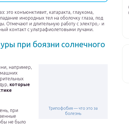
з: это конъюнктивит, катаракта, глаукома,
опадание инородных тел на оболочку глаза, под
. Отмечают и длительную работу с электро,- и
ьный контакт с ультрафиолетовыми лучами.
уры при боязни солнечного
ни, например,
домашних
зрительных
дур,
которые
ктике
Трипофобия — что это за
ень, при
болезнь
твенные
тобы не было