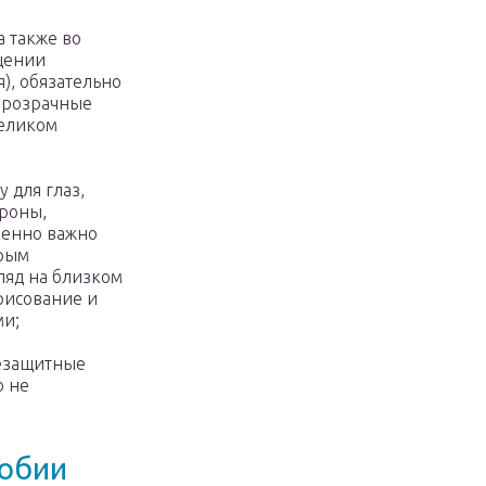
а также во
щении
), обязательно
 прозрачные
целиком
 для глаз,
ороны,
бенно важно
орым
ляд на близком
рисование и
ми;
цезащитные
о не
фобии