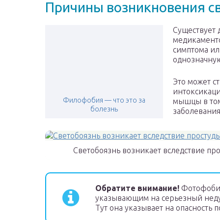
Причины возникновения с
Существует 
медикаменто
симптома ил
однозначну
Это может с
интоксикаци
Филофобия — что это за
мышцы в том
болезнь
заболевания
Светобоязнь возникает вследствие пр
Обратите внимание!
Фотофобия
указывающим на серьезный недуг
Тут она указывает на опасность 