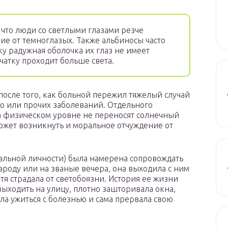
 что люди со светлыми глазами резче
чие от темноглазых. Также альбиносы часто
у радужная оболочка их глаз не имеет
тчатку проходит больше света.
после того, как больной пережил тяжелый случай
о или прочих заболеваний. Отдельного
а физическом уровне не переносят солнечный
 может возникнуть и моральное отчуждение от
иальной личности) была намерена сопровождать
роду или на званые вечера, она выходила с ним
отя страдала от светобоязни. История ее жизни
выходить на улицу, плотно зашторивала окна,
гла ужиться с болезнью и сама прервала свою