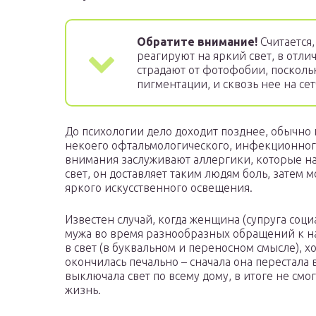
Обратите внимание!
Считается,
реагируют на яркий свет, в отли
страдают от фотофобии, поскольк
пигментации, и сквозь нее на се
До психологии дело доходит позднее, обычно 
некоего офтальмологического, инфекционног
внимания заслуживают аллергики, которые н
свет, он доставляет таким людям боль, затем
яркого искусственного освещения.
Известен случай, когда женщина (супруга соц
мужа во время разнообразных обращений к на
в свет (в буквальном и переносном смысле), х
окончилась печально – сначала она перестала 
выключала свет по всему дому, в итоге не смо
жизнь.