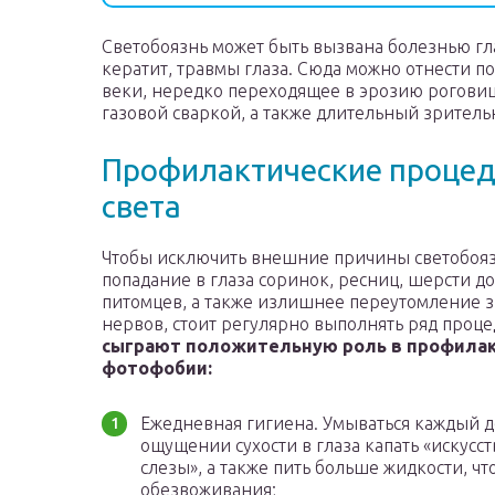
Светобоязнь может быть вызвана болезнью гла
кератит, травмы глаза. Сюда можно отнести п
веки, нередко переходящее в эрозию роговицы
газовой сваркой, а также длительный зрител
Профилактические процед
света
Чтобы исключить внешние причины светобояз
попадание в глаза соринок, ресниц, шерсти 
питомцев, а также излишнее переутомление 
нервов, стоит регулярно выполнять ряд проце
сыграют положительную роль в профила
фотофобии:
Ежедневная гигиена. Умываться каждый д
ощущении сухости в глаза капать «искусс
слезы», а также пить больше жидкости, ч
обезвоживания;