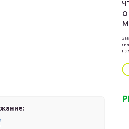
ч
о
м
Зав
сил
нар
Р
жание:
и
и