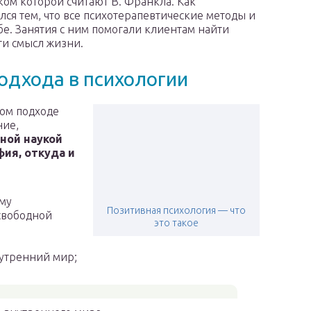
ом которой считают В. Франкла. Как
ся тем, что все психотерапевтические методы и
е. Занятия с ним помогали клиентам найти
ти смысл жизни.
одхода в психологии
ом подходе
ние,
ной наукой
ия, откуда и
ому
Позитивная психология — что
свободной
это такое
нутренний мир;