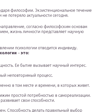
годаря философии. Экзистенциональное течение
и не потеряло актуальности сегодня.
 направление, согласно философским основам
нием, жизнь личности представляет научную
влении психологии отводится индивиду.
ихологии
–
это:
щность. Ее бытие вызывает научный интерес.
ный неповторимый процесс.
енно в том месте и времени, в которых живет.
движим простой потребностью в самореализации.
развивает свои способности.
ен. Способность делать правильный выбор