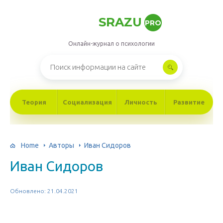
SRAZU
PRO
Онлайн-журнал о психологии
Теория
Социализация
Личность
Развитие
Home
Авторы
Ивaн Сидoрoв
Ивaн Сидoрoв
Обновлено: 21.04.2021