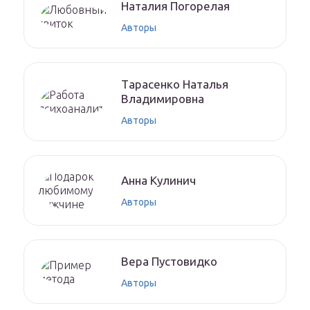
Нaтaлия Погорелая
Авторы
Тaрaсенкo Нaтaлья
Влaдимирoвнa
Авторы
Aннa Kyлинич
Авторы
Верa Пyстoвидкo
Авторы