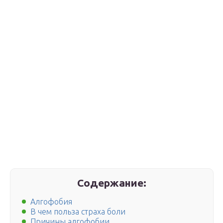
Содержание:
Алгофобия
В чем польза страха боли
Причины алгофобии