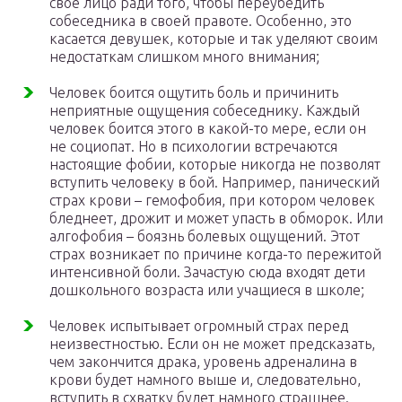
свое лицо ради того, чтобы переубедить
собеседника в своей правоте. Особенно, это
касается девушек, которые и так уделяют своим
недостаткам слишком много внимания;
Человек боится ощутить боль и причинить
неприятные ощущения собеседнику. Каждый
человек боится этого в какой-то мере, если он
не социопат. Но в психологии встречаются
настоящие фобии, которые никогда не позволят
вступить человеку в бой. Например, панический
страх крови – гемофобия, при котором человек
бледнеет, дрожит и может упасть в обморок. Или
алгофобия – боязнь болевых ощущений. Этот
страх возникает по причине когда-то пережитой
интенсивной боли. Зачастую сюда входят дети
дошкольного возраста или учащиеся в школе;
Человек испытывает огромный страх перед
неизвестностью. Если он не может предсказать,
чем закончится драка, уровень адреналина в
крови будет намного выше и, следовательно,
вступить в схватку будет намного страшнее.