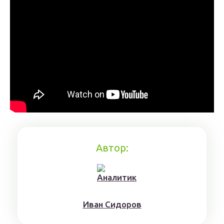
Автор:
Ивaн Сидoрoв