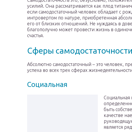
Самодостаточность это, безусловно, положите
усилий. Она рассматривается как плод титанич
если самодостаточный человек обладает с рож
интровертом по натуре, приобретенная абсол
его от близких отношений. Не нуждаясь в дов
благополучно может провести жизнь в одиноче
счастья.
Сферы самодостаточност
Абсолютно самодостаточный – это человек, п
успеха во всех трех сферах жизнедеятельности
Социальная
Социальная 
определенно
быть собств
качестве на
руководящую
является ря