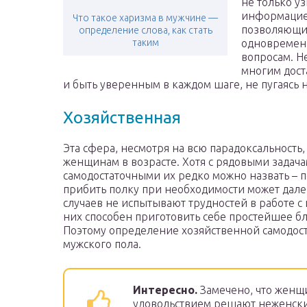
не только у
информацией
Что такое харизма в мужчине —
позволяющим
определение слова, как стать
таким
одновременн
вопросам. Н
многим дост
и быть уверенным в каждом шаге, не пугаясь 
Хозяйственная
Эта сфера, несмотря на всю парадоксальность
женщинам в возрасте. Хотя с рядовыми задач
самодостаточными их редко можно назвать – 
прибить полку при необходимости может дал
случаев не испытывают трудностей в работе с
них способен приготовить себе простейшее бл
Поэтому определение хозяйственной самодос
мужского пола.
Интересно.
Замечено, что женщ
удовольствием решают неженские