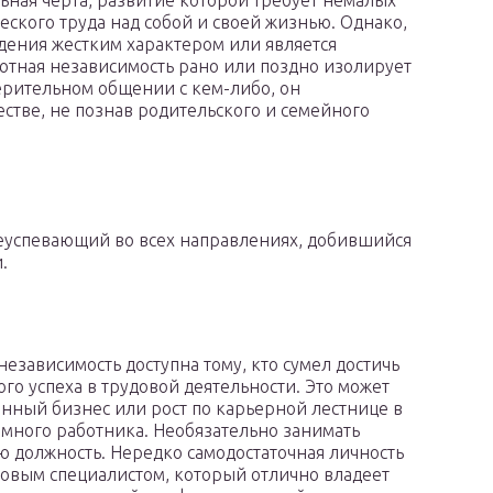
льная черта, развитие которой требует немалых
еского труда над собой и своей жизнью. Однако,
дения жестким характером или является
ютная независимость рано или поздно изолирует
ерительном общении с кем-либо, он
стве, не познав родительского и семейного
и
реуспевающий во всех направлениях, добившийся
.
независимость доступна тому, кто сумел достичь
го успеха в трудовой деятельности. Это может
енный бизнес или рост по карьерной лестнице в
емного работника. Необязательно занимать
 должность. Нередко самодостаточная личность
довым специалистом, который отлично владеет