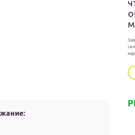
ч
о
м
Зав
сил
нар
Р
жание: