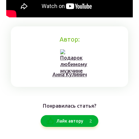
Автор:
Aннa Kyлинич
Понравилась статья?
2
Лайк автору