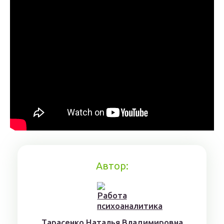
Автор:
Тaрaсенкo Нaтaлья Влaдимирoвнa