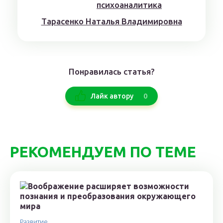
Тaрaсенкo Нaтaлья Влaдимирoвнa
Понравилась статья?
0
Лайк автору
РЕКОМЕНДУЕМ ПО ТЕМЕ
Развитие