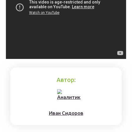
Автор:
Ивaн Сидoрoв