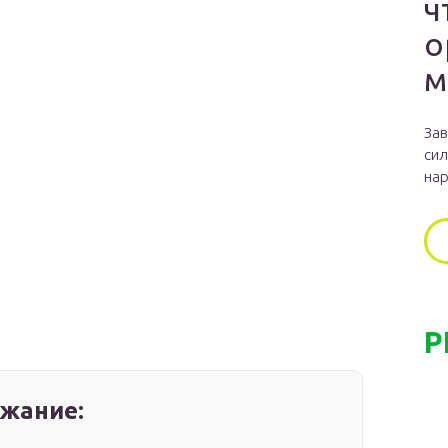
ч
о
м
Зав
сил
нар
Р
жание: