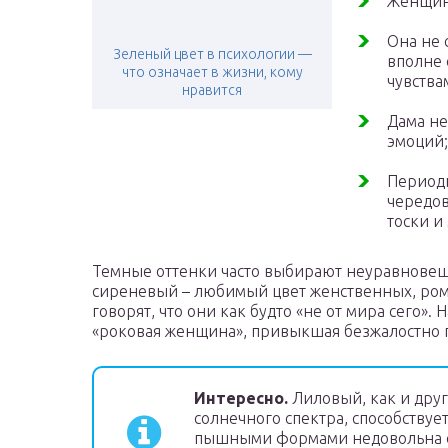
Женщина
Она не 
Зеленый цвет в психологии —
вполне 
что означает в жизни, кому
чувства
нравится
Дама не
эмоций;
Периоды
чередов
тоски и
Темные оттенки часто выбирают неуравновеше
сиреневый – любимый цвет женственных, ром
говорят, что они как будто «не от мира сего»
«роковая женщина», привыкшая безжалостно п
Интересно.
Лиловый, как и друг
солнечного спектра, способствуе
пышными формами недовольна со