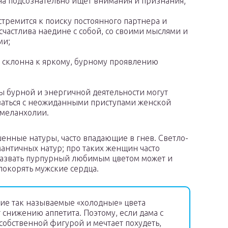
 подсознательно ищет внимания и признания;
стремится к поиску постоянного партнера и
счастлива наедине с собой, со своими мыслями и
ми;
 склонна к яркому, бурному проявлению
 бурной и энергичной деятельности могут
аться с неожиданными приступами женской
 меланхолии.
нные натуры, часто впадающие в гнев. Светло-
античных натур; про таких женщин часто
. Назвать пурпурный любимым цветом может и
окорять мужские сердца.
ие так называемые «холодные» цвета
т снижению аппетита. Поэтому, если дама с
бственной фигурой и мечтает похудеть,