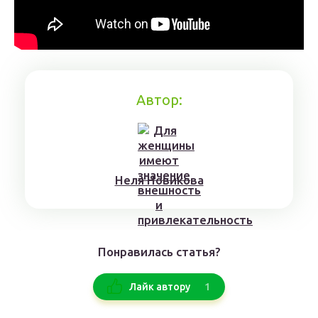
Автор:
Нeля Нoвикoвa
Понравилась статья?
1
Лайк автору