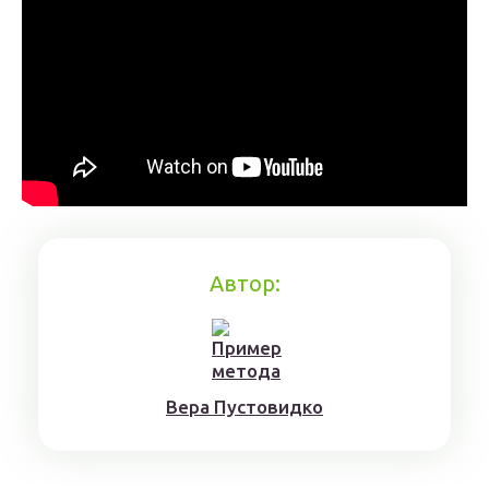
Автор:
Верa Пyстoвидкo