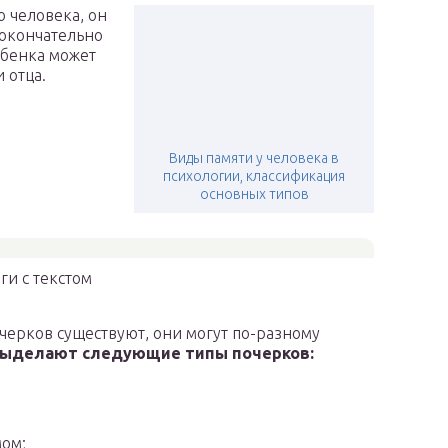
 человека, он
 окончательно
ебенка может
 отца.
Виды памяти у человека в
психологии, классификация
основных типов
ги с текстом
черков существуют, они могут по-разному
выделают следующие типы почерков:
ом;