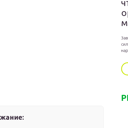
ч
о
м
Зав
сил
нар
Р
жание: