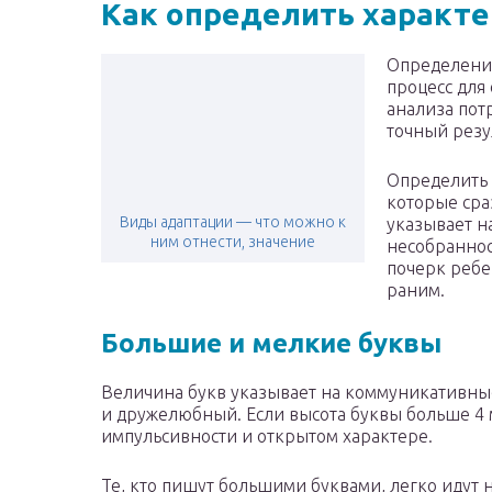
Как определить характе
Определение
процесс для
анализа потр
точный резу
Определить 
которые сра
Виды адаптации — что можно к
указывает н
ним отнести, значение
несобраннос
почерк ребен
раним.
Большие и мелкие буквы
Величина букв указывает на коммуникативны
и дружелюбный. Если высота буквы больше 4 м
импульсивности и открытом характере.
Те, кто пишут большими буквами, легко идут 