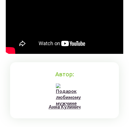
Автор:
Aннa Kyлинич