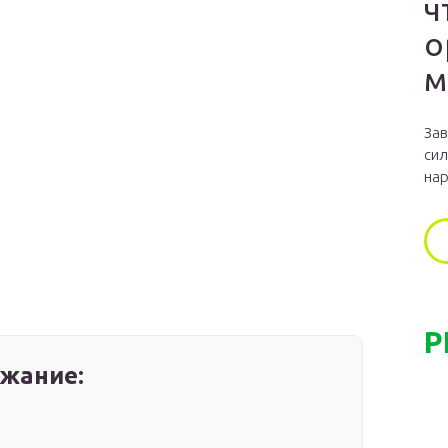
ч
о
м
Зав
сил
нар
Р
жание: