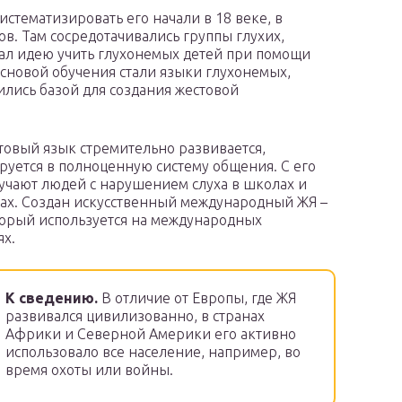
истематизировать его начали в 18 веке, в
в. Там сосредотачивались группы глухих,
дал идею учить глухонемых детей при помощи
Основой обучения стали языки глухонемых,
лись базой для создания жестовой
товый язык стремительно развивается,
уется в полноценную систему общения. С его
чают людей с нарушением слуха в школах и
ах. Создан искусственный международный ЖЯ –
торый используется на международных
х.
К сведению.
В отличие от Европы, где ЖЯ
развивался цивилизованно, в странах
Африки и Северной Америки его активно
использовало все население, например, во
время охоты или войны.