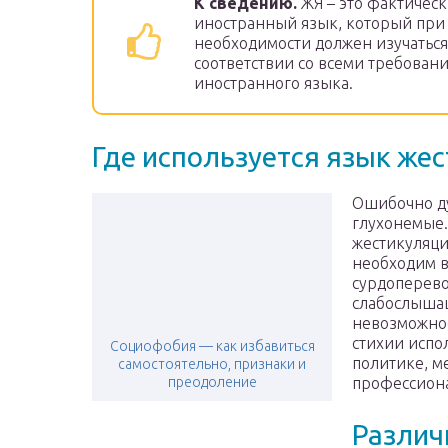
К сведению.
ЖЯ – это фактичес
иностранный язык, который при
необходимости должен изучаться
соответствии со всеми требован
иностранного языка.
Где используется язык жес
Ошибочно ду
глухонемые.
жестикуляци
необходим в
сурдоперев
слабослышащ
невозможнос
стихии испо
Социофобия — как избавиться
политике, м
самостоятельно, признаки и
преодоление
профессион
Различ