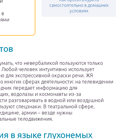
ки
самостоятельно в домашних
условиях
 в
иями
тов
мать, что невербаликой пользуются только
 Любой человек интуитивно использует
ю для экспрессивной окраски речи. ЖЯ
о многих сферах деятельности: на телевидении
одчик передает информацию для
их, водолазы и космонавты из-за
ти разговаривать в водной или воздушной
льзуют спецзнаки. В театральной сфере,
едицине, армии – везде нужны
альные телодвижения.
ия в языке глухонемых