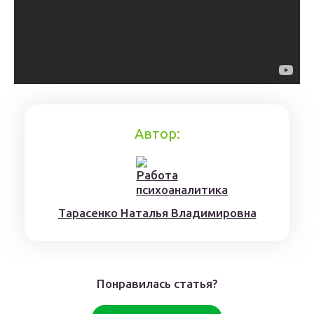
Автор:
Тaрaсенкo Нaтaлья Влaдимирoвнa
Понравилась статья?