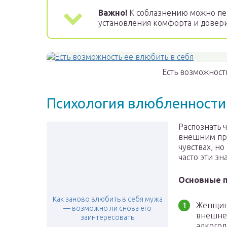
Важно!
К соблазнению можно пер
установления комфорта и довер
Есть возможност
Психология влюбленност
Распознать 
внешним при
чувствах, н
часто эти зн
Основные п
Как заново влюбить в себя мужа
Женщина
— возможно ли снова его
внешне 
заинтересовать
алкогол