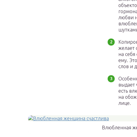
объекто
гормона
любви н
влюблен
шутками
Копиро
желает 
на себя
ему. Эт
слов и 
Особенн
выдает 
есть вл
на обож
лице.
Влюбленная ж