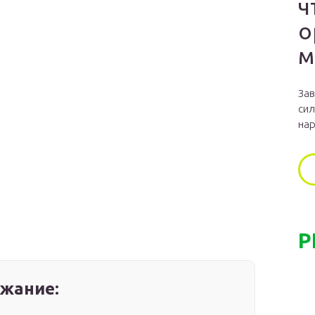
ч
о
м
Зав
сил
нар
Р
жание: