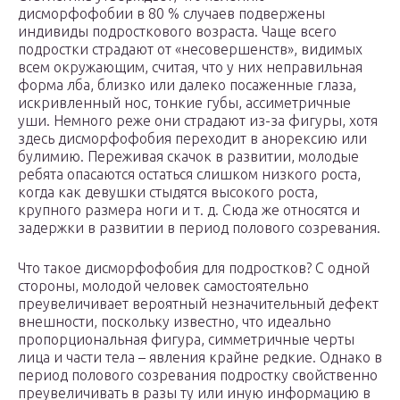
дисморфофобии в 80 % случаев подвержены
индивиды подросткового возраста. Чаще всего
подростки страдают от «несовершенств», видимых
всем окружающим, считая, что у них неправильная
форма лба, близко или далеко посаженные глаза,
искривленный нос, тонкие губы, ассиметричные
уши. Немного реже они страдают из-за фигуры, хотя
здесь дисморфофобия переходит в анорексию или
булимию. Переживая скачок в развитии, молодые
ребята опасаются остаться слишком низкого роста,
когда как девушки стыдятся высокого роста,
крупного размера ноги и т. д. Сюда же относятся и
задержки в развитии в период полового созревания.
Что такое дисморфофобия для подростков? С одной
стороны, молодой человек самостоятельно
преувеличивает вероятный незначительный дефект
внешности, поскольку известно, что идеально
пропорциональная фигура, симметричные черты
лица и части тела – явления крайне редкие. Однако в
период полового созревания подростку свойственно
преувеличивать в разы ту или иную информацию в