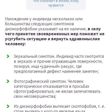
что означает в жизни, кому
нравится
Нахождение у индивида нескольких или
большинства следующих симптомов
дисморфофобии указывает на ее наличие,
в силу
чего принятие своевременных мер поможет не
усугубить ситуацию и вернуть здравомыслие
человеку:
Зеркальный симптом. Индивид часто смотрится
в зеркало и прочие отражающие поверхности,
позируя, ища «удачный» ракурс, где
предполагаемый дефект наименее заметен;
Фотографический симптом. Человек
категорически отказывается в просьбах
сфотографироваться, не желая запечатлевать
свои несовершенства;
Из дисморфофобии вытекает скоптофобия, т. е.
страх вызвать у кого-то веселье из-за