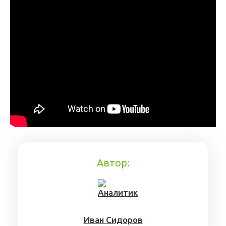
Автор:
Ивaн Сидoрoв