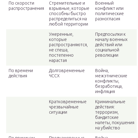
По скорости
Стремительные и
Военный
распространения
взрывные, которые
конфликт или
способны быстро
политические
распределиться на
разногласия
любой территории
Умеренные,
Предпосылки к
которые
началу военных
распространяются,
действий или
не спеша,
социальной
постепенно
революции
нарастая
По времени
Долговременные
Война,
действия
ЧССХ
межэтнические
конфликты,
безработица,
инфляция
Кратковременные
Криминальные
чрезвычайные
действия:
ситуации
терроризм,
бандитские
налеты, покушения
на убийство