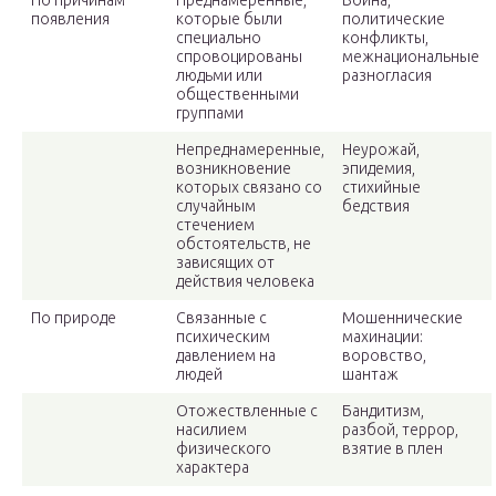
По причинам
Преднамеренные,
Война,
появления
которые были
политические
специально
конфликты,
спровоцированы
межнациональные
людьми или
разногласия
общественными
группами
Непреднамеренные,
Неурожай,
возникновение
эпидемия,
которых связано со
стихийные
случайным
бедствия
стечением
обстоятельств, не
зависящих от
действия человека
По природе
Связанные с
Мошеннические
психическим
махинации:
давлением на
воровство,
людей
шантаж
Отожествленные с
Бандитизм,
насилием
разбой, террор,
физического
взятие в плен
характера