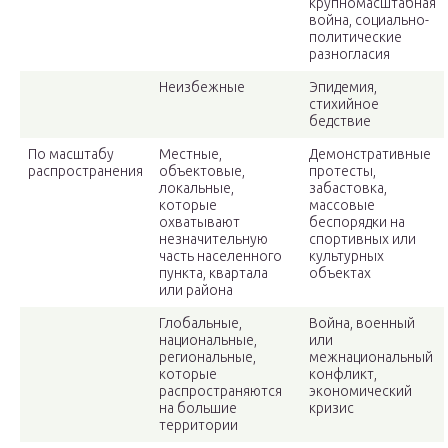
крупномасштабная
война, социально-
политические
разногласия
Неизбежные
Эпидемия,
стихийное
бедствие
По масштабу
Местные,
Демонстративные
распространения
объектовые,
протесты,
локальные,
забастовка,
которые
массовые
охватывают
беспорядки на
незначительную
спортивных или
часть населенного
культурных
пункта, квартала
объектах
или района
Глобальные,
Война, военный
национальные,
или
региональные,
межнациональный
которые
конфликт,
распространяются
экономический
на большие
кризис
территории