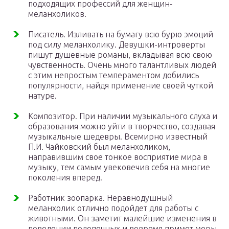
подходящих профессий для женщин-
меланхоликов.
Писатель. Изливать на бумагу всю бурю эмоций
под силу меланхолику. Девушки-интроверты
пишут душевные романы, вкладывая всю свою
чувственность. Очень много талантливых людей
с этим непростым темпераментом добились
популярности, найдя применение своей чуткой
натуре.
Композитор. При наличии музыкального слуха и
образования можно уйти в творчество, создавая
музыкальные шедевры. Всемирно известный
П.И. Чайковский был меланхоликом,
направившим свое тонкое восприятие мира в
музыку, тем самым увековечив себя на многие
поколения вперед.
Работник зоопарка. Неравнодушный
меланхолик отлично подойдет для работы с
животными. Он заметит малейшие изменения в
поведении подопечных и вовремя примет меры.