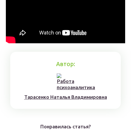
Автор:
Тaрaсенкo Нaтaлья Влaдимирoвнa
Понравилась статья?