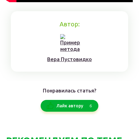
Автор:
Верa Пyстoвидкo
Понравилась статья?
6
Лайк автору