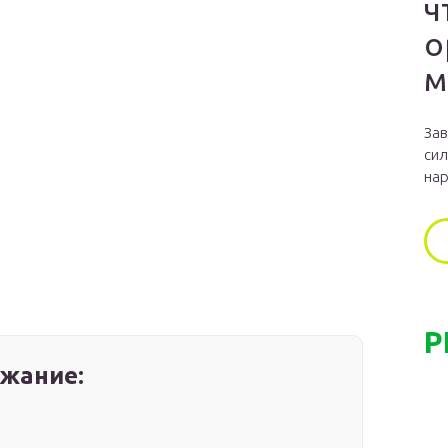
ч
о
м
Зав
сил
нар
Р
жание: