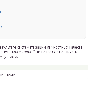
и
гу
езультате систематизации личностных качеств
с внешним миром. Они позволяют отличать
ежду ними.
личности