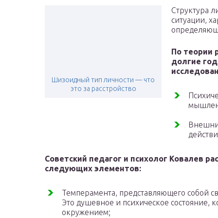
Структура ли
ситуации, х
определяющи
По теории р
долгие го
исследован
Шизоидный тип личности — что
это за расстройство
Психиче
мышлен
Внешни
действи
Советский педагог и психолог Ковалев ра
следующих элементов:
Темперамента, представляющего собой св
Это душевное и психическое состояние, 
окружением;