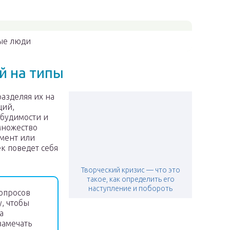
ые люди
й на типы
 разделяя их на
ций,
збудимости и
множество
амент или
к поведет себя
Творческий кризис — что это
такое, как определить его
наступление и побороть
опросов
, чтобы
а
замечать