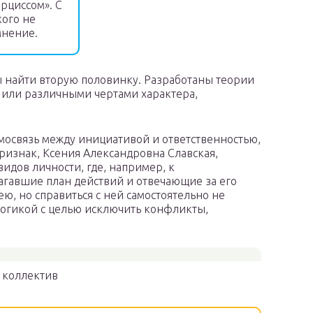
рциссом». С
кого не
мнение.
ы найти вторую половинку. Разработаны теории
 или различными чертами характера,
мосвязь между инициативой и ответственностью,
признак, Ксения Александровна Славская,
идов личности, где, например, к
агавшие план действий и отвечающие за его
, но справиться с ней самостоятельно не
гогикой с целью исключить конфликты,
 коллектив